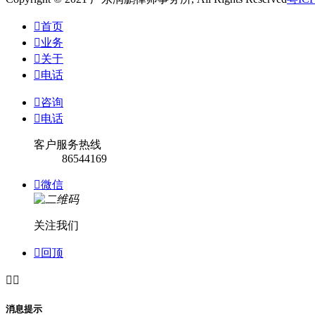

首页

业务

关于

电话

咨询

电话
客户服务热线
86544169

微信
关注我们

回顶


消息提示