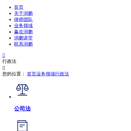
首页
关于润鹏
律师团队
业务领域
赢在润鹏
润鹏讲堂
联系润鹏

行政法

您的位置：
首页
业务领域
行政法
公司法