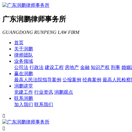
广东润鹏律师事务所
GUANGDONG RUNPENG LAW FIRM
首页
关于润鹏
律师团队
业务领域
公司法
行政法
建设工程
房地产
金融
知识产权
刑事
婚姻
赢在润鹏
最高人民法院指导案例
公报案例
经典案例
最高人民检察
润鹏讲堂
党建工作
行业资讯
润鹏观点
联系润鹏
加入我们
联系我们

